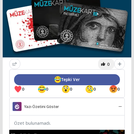
0
Tepki Ver
0
0
0
0
0
Yazı Özetini Göster
Özet bulunamadı.