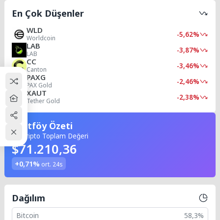
En Çok Düşenler
WLD
-5,62%
Worldcoin
LAB
-3,87%
LAB
CC
-3,46%
Canton
PAXG
-2,46%
PAX Gold
XAUT
-2,38%
Tether Gold
Portföy Özeti
50 Kripto Toplam Değeri
$71.210,36
+0,71%
ort. 24s
Dağılım
Bitcoin
58,3%