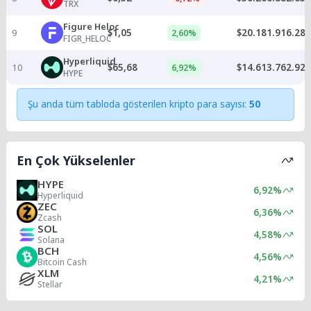
TRX
Figure Heloc
9
$1,05
$20.181.916.287
2,60%
FIGR_HELOC
Hyperliquid
10
$65,68
$14.613.762.924
6,92%
HYPE
Şu anda tüm tabloda gösterilen kripto para sayısı:
50
En Çok Yükselenler
HYPE
6,92%
Hyperliquid
ZEC
6,36%
Zcash
SOL
4,58%
Solana
BCH
4,56%
Bitcoin Cash
XLM
4,21%
Stellar