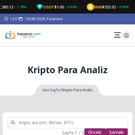
Skip
585.12
USDT
$1.00
BNB
$553.92
1.79%
0.02%
0.99%
to
content
13:57
10/08/2026, Pazartesi
Kripto Para Analiz
Ana Sayfa
Kripto Para Analiz
Sayfa
1 / 5
Önceki
Sonraki