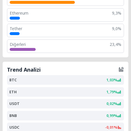
Ethereum
9,3%
Tether
9,0%
Diğerleri
23,4%
Trend Analizi
BTC
1,03%
ETH
1,79%
USDT
0,02%
BNB
0,99%
USDC
-0,01%