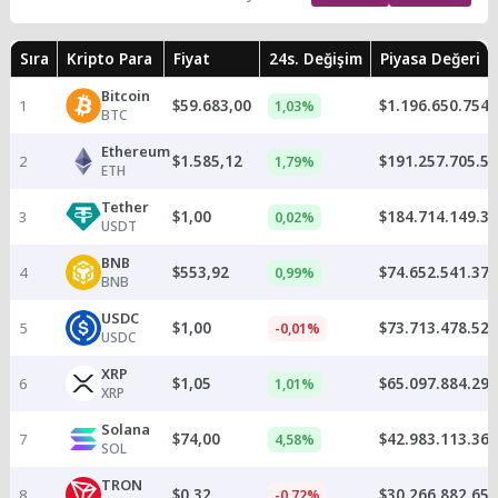
Sıra
Kripto Para
Fiyat
24s. Değişim
Piyasa Değeri
Bitcoin
1
$59.683,00
$1.196.650.754.
1,03%
BTC
Ethereum
2
$1.585,12
$191.257.705.5
1,79%
ETH
Tether
3
$1,00
$184.714.149.3
0,02%
USDT
BNB
4
$553,92
$74.652.541.372
0,99%
BNB
USDC
5
$1,00
$73.713.478.522
-0,01%
USDC
XRP
6
$1,05
$65.097.884.294
1,01%
XRP
Solana
7
$74,00
$42.983.113.368
4,58%
SOL
TRON
8
$0,32
$30.266.882.657
-0,72%