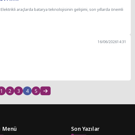
 Elektrikli araçlarda batarya teknolojisinin gelişimi, son yıllarda önemli
16/06/2026
14:31
1
2
3
4
5
lı Menü
Son Yazılar