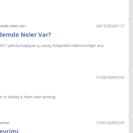
mde-neler-var/
04/12/2024
21:17
demde Neler Var?
011 yılında başlayan iç savaş, bölgedeki istikrarsızlığın ana
21/04/2026
16:02
or delete it, then start writing!
vrimi/
11/01/2025
02:47
Devrimi