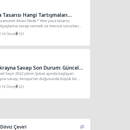
a Tasarısı Hangi Tartışmaları
nde Getiriyor?
sarısının Amacı Nedir? Yeni yasa tasarısı,
tiyaçlarına cevap vermek ve mevcut sorunları...
2 Yıl Önce
151
krayna Savaşı Son Durum: Güncel
er ve Analizler
el Seyri 2022 yılının Şubat ayında başlayan
yna savaşı, Avrupa'nın doğusunda büyük bir
2 Yıl Önce
221
Döviz Çeviri