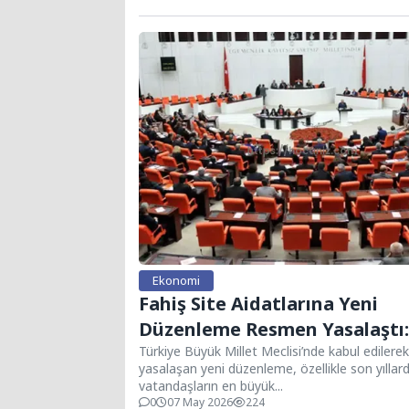
Ekonomi
Fahiş Site Aidatlarına Yeni
Düzenleme Resmen Yasalaştı:
Zam Dönemi Sona Eriyor
Türkiye Büyük Millet Meclisi’nde kabul edilerek
yasalaşan yeni düzenleme, özellikle son yıllar
vatandaşların en büyük...
0
07 May 2026
224