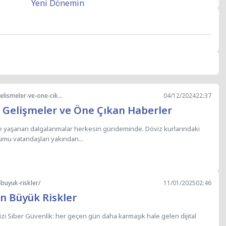
https://hocaniz.com/turkiyede-son-dakika-guncel-gelismeler-ve-one-cikan-haberler/
04/12/2024
22:37
l Gelişmeler ve Öne Çıkan Haberler
şanan dalgalanmalar herkesin gündeminde. Döviz kurlarındaki
rumu vatandaşları yakından...
-buyuk-riskler/
11/01/2025
02:46
En Büyük Riskler
izi Siber Güvenlik: her geçen gün daha karmaşık hale gelen dijital