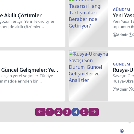
GÜNDEM
de Akıllı Çözümler
Yeni Yas
Beraberi
ı Çözümler İçin Yeni Teknolojiler
Yeni Yasa Ta
nerjide akıllı çözümler
toplumun ih
..
Admin
GÜNDEM
 Güncel Gelişmeler: Yeni
Rusya-U
ri
Gelişmel
laşan yerel seçimler, Türkiye
Savaşın Gen
m maddelerinden biri....
Rusya-Ukra
jeopolitik...
Admin
1
2
3
4
5