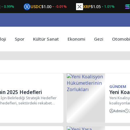
USDC
$1.00
XRP
$1.05
SOL
$
9%
-0.01%
1.01%
oji
Spor
Kültür Sanat
Ekonomi
Gezi
Otomobi
GÜNDEM
nin 2025 Hedefleri
Yeni Koa
İçin Belirlediği Stratejik Hedefler
Yeni Koalis
5 hedefleri, sektördeki rekabet
koalisyonlar
beraberinde 
Admin