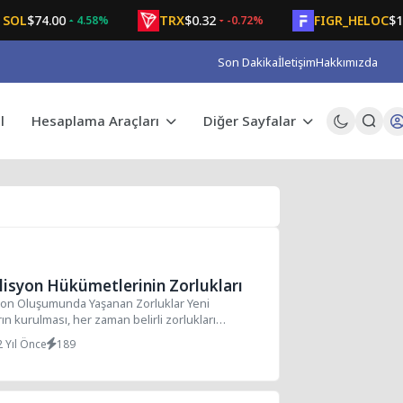
74.00
TRX
$0.32
FIGR_HELOC
$1.05
4.58%
-0.72%
Son Dakika
İletişim
Hakkımızda
l
Hesaplama Araçları
Diğer Sayfalar
lisyon Hükümetlerinin Zorlukları
yon Oluşumunda Yaşanan Zorluklar Yeni
ın kurulması, her zaman belirli zorlukları
getirir. Bu...
2 Yıl Önce
189