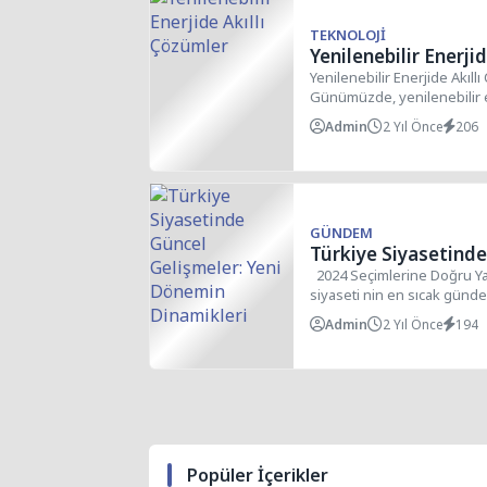
TEKNOLOJI
Yenilenebilir Enerji
Yenilenebilir Enerjide Akıll
Günümüzde, yenilenebilir e
geliştirmek amacıyla birçok.
Admin
2 Yıl Önce
206
GÜNDEM
Türkiye Siyasetinde
Dönemin Dinamikle
2024 Seçimlerine Doğru Yak
siyaseti nin en sıcak günde
Admin
2 Yıl Önce
194
Popüler İçerikler